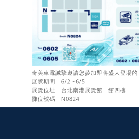
奇美車電誠摯邀請您參加即將盛大登場的 20
展覽期間：6/2 ~6/5
展覽位址：台北南港展覽館一館四樓
攤位號碼：N0824