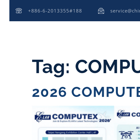
+886-6-2013355#188
service@ch
about
Tag:
COMPU
2026 COMP