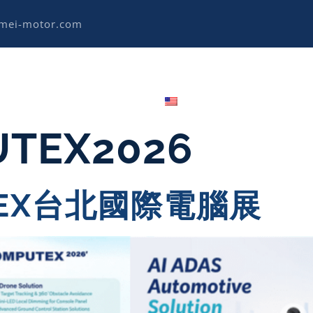
imei-motor.com
News
product
application
connection
English
TEX2026
UTEX台北國際電腦展