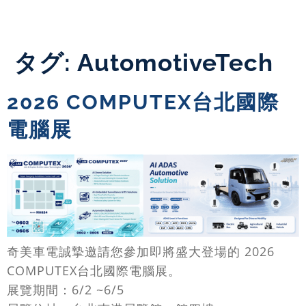
タグ:
AutomotiveTech
2026 COMPUTEX台北國際
電腦展
奇美車電誠摯邀請您參加即將盛大登場的 2026
COMPUTEX台北國際電腦展。
展覽期間：6/2 ~6/5