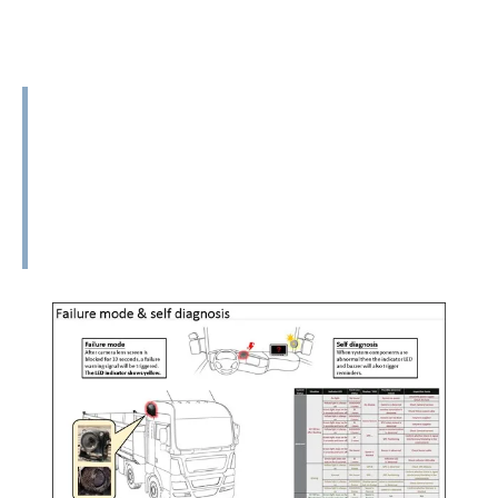
アラートメカニズム
1. 故障モード: カメラのレンズが 10 秒以
上ブロックされると、故障警告信号がトリ
ガーされます。 LED インジケーターが黄
色に表示されます。
続きを読む
2. 自己診断：システムコンポーネントに
異常がある場合、インジケータLEDとブザ
ーも鳴ります。