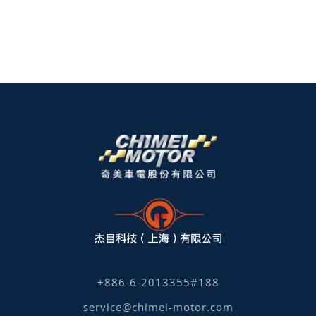
+886-6-2013355#188
service@chimei-motor.com