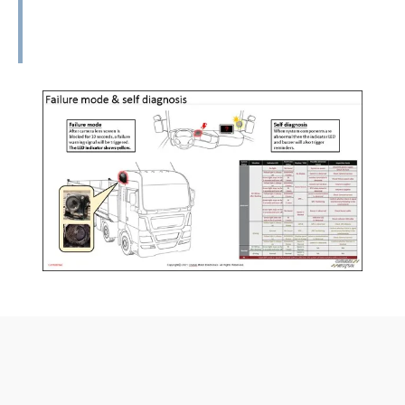
秒，將觸發故障警示訊號。LED指示燈將顯
示黃色。
閱讀更多
2.自我診斷 : 當系統元件異常時，指示燈
LED和蜂鳴器也會觸發提醒。