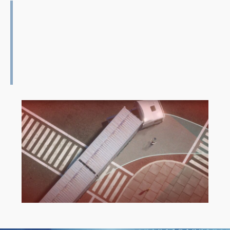
情境說明
1.大型車轉彎時，將因為視線遮蔽及死角，
無法及時注意到來車及行人。
2.BSIS偵測，提供即時的警示範圍，當來車
閱讀更多
或行人接近警示區域，將以“燈光/音效/輸
出影像標記”提醒駕駛。