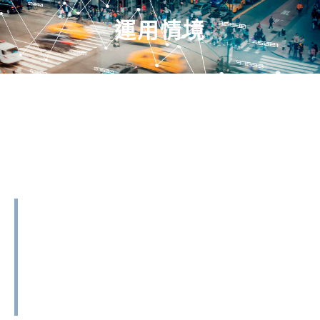
運用情境
情境說明
1.可偵測側邊及後側視線死角區域。
2.偵測系統可依據來車或行人的距離，標註
不同的警示強度(以紅色、黃色、綠色為區
閱讀更多
分)。