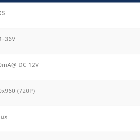
OS
9~36V
0mA@ DC 12V
0x960 (720P)
lux