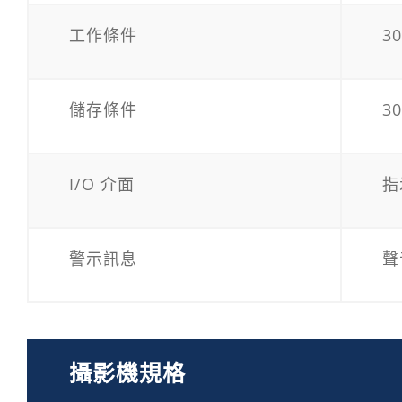
工作條件
3
儲存條件
3
I/O 介面
指
警示訊息
聲
攝影機規格