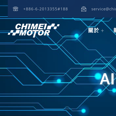
+886-6-2013355#188
service@ch
關於
A