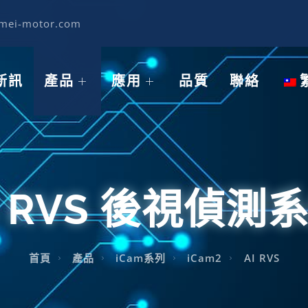
imei-motor.com
新訊
產品
應用
品質
聯絡
I RVS 後視偵測
首頁
產品
iCam系列
iCam2
AI RVS